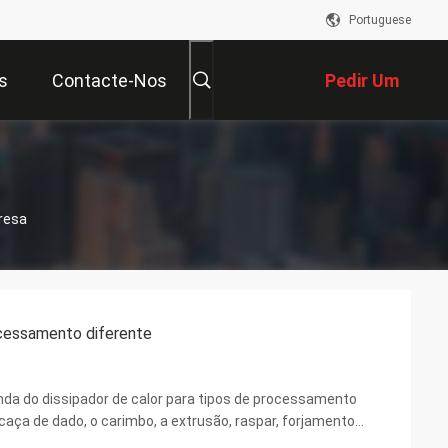
Portuguese
s
Contacte-Nos
Pedir Um
Orçamento
presa
ocessamento diferente
da do dissipador de calor para tipos de processamento
rcaça de dado, o carimbo, a extrusão, raspar, forjamento