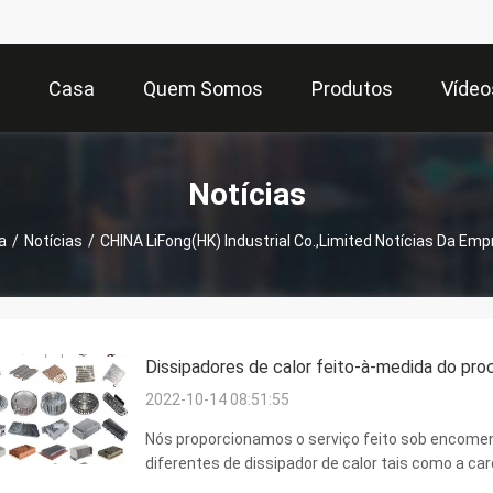
Casa
Quem Somos
Produtos
Vídeo
Notícias
a
/
Notícias
/
CHINA LiFong(HK) Industrial Co.,Limited Notícias Da Em
Dissipadores de calor feito-à-medida do pr
2022-10-14 08:51:55
Nós proporcionamos o serviço feito sob encomen
diferentes de dissipador de calor tais como a ca
frio, etc.