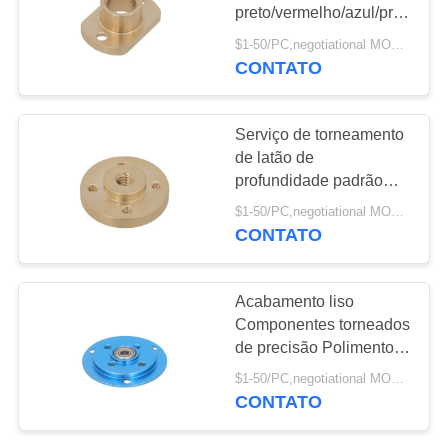
DO
preto/vermelho/azul/prateado
SITE
personalizado
$1-50/PC,negotiational MOQ:1PC
CONTATO
140
PRIVACY
Placa refrigerando
POLICY
Serviço de torneamento
de água
de latão de
profundidade padrão
para peças torneadas
$1-50/PC,negotiational MOQ:1PC
CNC de precisão
CONTATO
42
Acabamento liso
Dissipador de calor
Componentes torneados
de precisão Polimento /
raspando
Revestimento /
$1-50/PC,negotiational MOQ:1PC
Anodização
CONTATO