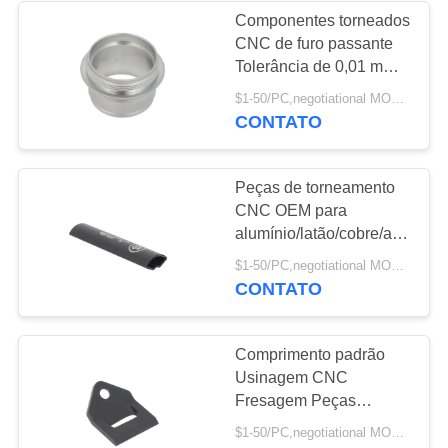
Componentes torneados
CNC de furo passante
32
Tolerância de 0,01 mm
Dissipador de calor
Acabamento liso
$1-50/PC,negotiational MOQ:1PC
CONTATO
de IGBT
Peças de torneamento
CNC OEM para
alumínio/latão/cobre/aço
inoxidável/POM
147
$1-50/PC,negotiational MOQ:1PC
CONTATO
Dissipador de calor
da extrusão
Comprimento padrão
Usinagem CNC
Fresagem Peças
torneadas Anodizado/
$1-50/PC,negotiational MOQ:1PC
Galvanizado/ Polido