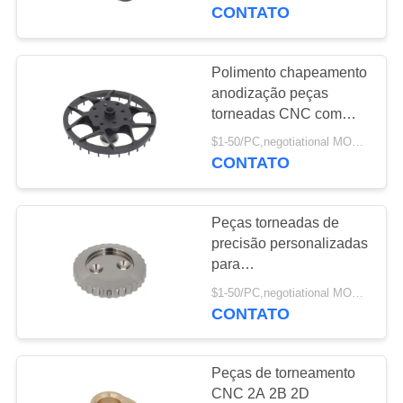
À
personalizadas de
CONTATO
perfuração e chanfro
FÁBRICA
Polimento chapeamento
223
CONTROLE
anodização peças
fazer à máquina de
torneadas CNC com
DE
profundidade de
alumínio do cnc
$1-50/PC,negotiational MOQ:1PC
QUALIDADE
perfuração
CONTATO
personalizada
CONTACTE-
Peças torneadas de
NOS
precisão personalizadas
para
120
alumínio/latão/cobre/aço
SOLICITE UM
$1-50/PC,negotiational MOQ:1PC
inoxidável
CONTATO
ORÇAMENTO
Peças giradas CNC
Peças de torneamento
MAPA
CNC 2A 2B 2D