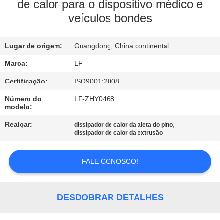
À
de calor para o dispositivo médico e
veículos bondes
FÁBRICA
Lugar de origem:
Guangdong, China continental
CONTROLE
DE
Marca:
LF
QUALIDADE
Certificação:
ISO9001:2008
Número do
LF-ZHY0468
modelo:
CONTACTE-
Realçar:
,
dissipador de calor da aleta do pino
NOS
dissipador de calor da extrusão
SOLICITE UM
FALE CONOSCO!
ORÇAMENTO
DESDOBRAR DETALHES
MAPA