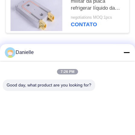
militar da placa
refrigerar líquido da
indústria
negotiations MOQ:1pcs
CONTATO
Categorias populares
Todos
Danielle
Die Castings
dissipadores de calor
7:26 PM
Alumínio
de alumínio
Good day, what product are you looking for?
fazer à máquina de
Peças giradas CNC
alumínio do cnc
Placa refrigerando de
Dissipador de calor
água
raspando