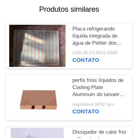
DO
Produtos similares
SITE
Placa refrigerando
PRIVACY
líquida integrada de
POLICY
água de Peltier dos
sistemas de
US$2.85-3.5 MOQ:10000
refrigeração com as
CONTATO
tubulações do cobre de
Burried
perfis frios líquidos de
Cooling Plate
Aluminum do tanoeiro
1000W
negotiations MOQ:1pcs
CONTATO
Dissipador de calor frio