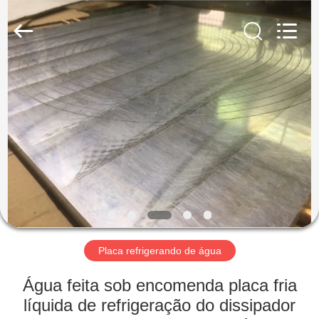
2026
LiFong(HK)
Industrial
Co.,Limited.
All
Rights
Reserved.
PARA
CASA
PRODUTOS
VÍDEOS
SOBRE
NÓS
Placa refrigerando de água
Água feita sob encomenda placa fria
VISITA
líquida de refrigeração do dissipador