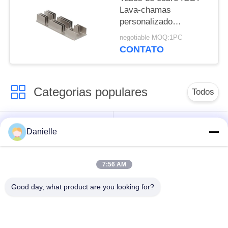
Lava-chamas
personalizado
Preto/Vermelho/Azul/Pratea
negotiable MOQ:1PC
CONTATO
Categorias populares
Todos
Die Castings
dissipadores de calor
Danielle
Alumínio
de alumínio
7:56 AM
fazer à máquina de
Peças giradas CNC
alumínio do cnc
Good day, what product are you looking for?
Placa refrigerando de
Dissipador de calor
água
raspando