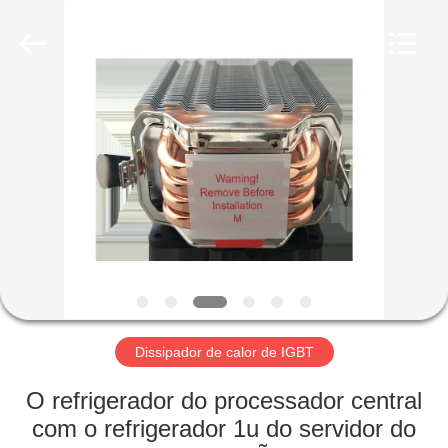
2026
LiFong(HK)
Industrial
Co.,Limited.
All
Rights
Reserved.
PARA
CASA
PRODUTOS
VÍDEOS
SOBRE
NÓS
Dissipador de calor de IGBT
O refrigerador do processador central
VISITA
com o refrigerador 1u do servidor do