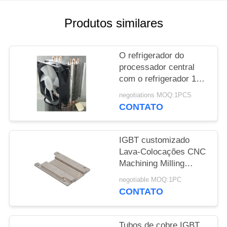
DO
SITE
Produtos similares
PRIVACY
O refrigerador do
POLICY
processador central
com o refrigerador 1u
do servidor do perfil
negotiations MOQ:1PCS
baixo do FÃ do RGB
CONTATO
personalizou o fã dobro
da bola
IGBT customizado
Lava-Colocações CNC
Machining Milling
Turning Blend Alumínio
negotiable MOQ:1PC
extrudido
CONTATO
Tubos de cobre IGBT