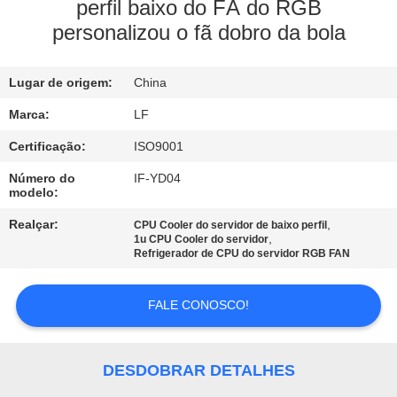
À
perfil baixo do FÃ do RGB
personalizou o fã dobro da bola
FÁBRICA
Lugar de origem:
China
CONTROLE
DE
Marca:
LF
QUALIDADE
Certificação:
ISO9001
Número do
IF-YD04
modelo:
CONTACTE-
Realçar:
,
CPU Cooler do servidor de baixo perfil
NOS
,
1u CPU Cooler do servidor
Refrigerador de CPU do servidor RGB FAN
SOLICITE UM
FALE CONOSCO!
ORÇAMENTO
DESDOBRAR DETALHES
MAPA