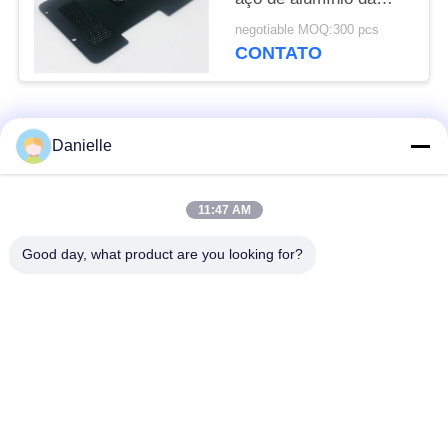
chapa metálica do
negotiable MOQ:300 pcs
chapeamento gravura a
CONTATO
água-forte do corte das
peças/laser
Categorias populares
Todos
Danielle
Die Castings
dissipadores de calor
11:47 AM
Alumínio
de alumínio
Good day, what product are you looking for?
fazer à máquina de
Peças giradas CNC
alumínio do cnc
Placa refrigerando de
Dissipador de calor
água
raspando