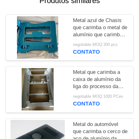
Produtos similares
DO
SITE
Metal azul de Chasis
que carimba o metal de
PRIVACY
alumínio que carimba
POLICY
fazer à máquina do
negotiable MOQ:300 pcs
CNC de Gray Bracket
CONTATO
Metal que carimba a
caixa de alumínio da
liga do processo da
chapa metálica do
negotiable MOQ:1000 PCes
processo para pesca
CONTATO
revestida do pó
Metal do automóvel
que carimba o cerco de
aço de alumínio da