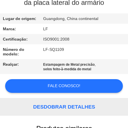
À
da placa lateral do armário
FÁBRICA
Lugar de origem:
Guangdong, China continental
CONTROLE
Marca:
LF
DE
Certificação:
ISO9001:2008
QUALIDADE
Número do
LF-SQ1109
modelo:
CONTACTE-
Realçar:
,
Estampagem de Metal precisão
selos feito-à-medida do metal
NOS
FALE CONOSCO!
SOLICITE UM
ORÇAMENTO
DESDOBRAR DETALHES
MAPA