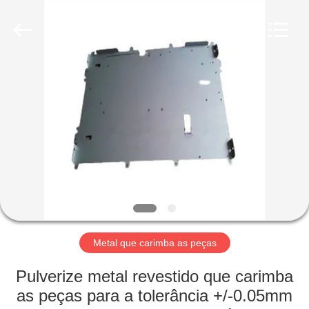
2026
LiFong(HK)
Industrial
Co.,Limited.
All
Rights
Reserved.
PARA
CASA
PRODUTOS
VÍDEOS
SOBRE
NÓS
Metal que carimba as peças
Pulverize metal revestido que carimba
VISITA
as peças para a tolerância +/-0.05mm