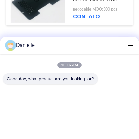
chapa metálica do
negotiable MOQ:300 pcs
chapeamento gravura a
CONTATO
água-forte do corte das
peças/laser
Categorias populares
Todos
Danielle
Die Castings
dissipadores de calor
10:16 AM
Alumínio
de alumínio
Good day, what product are you looking for?
fazer à máquina de
Peças giradas CNC
alumínio do cnc
Placa refrigerando de
Dissipador de calor
água
raspando