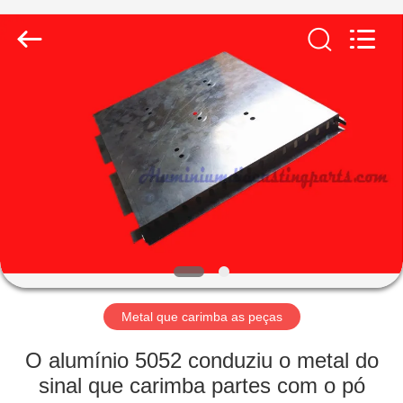
2026
LiFong(HK)
Industrial
Co.,Limited.
All
Rights
Reserved.
PARA
CASA
PRODUTOS
VÍDEOS
SOBRE
NÓS
Metal que carimba as peças
O alumínio 5052 conduziu o metal do
VISITA
sinal que carimba partes com o pó