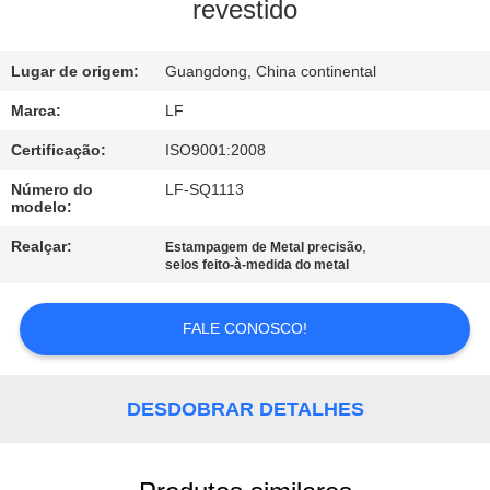
À
revestido
FÁBRICA
Lugar de origem:
Guangdong, China continental
CONTROLE
Marca:
LF
DE
Certificação:
ISO9001:2008
QUALIDADE
Número do
LF-SQ1113
modelo:
CONTACTE-
Realçar:
,
Estampagem de Metal precisão
selos feito-à-medida do metal
NOS
FALE CONOSCO!
SOLICITE UM
ORÇAMENTO
DESDOBRAR DETALHES
MAPA