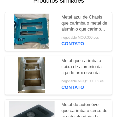
Produtos similares
DO
SITE
Metal azul de Chasis
que carimba o metal de
PRIVACY
alumínio que carimba
POLICY
fazer à máquina do
negotiable MOQ:300 pcs
CNC de Gray Bracket
CONTATO
Metal que carimba a
caixa de alumínio da
liga do processo da
chapa metálica do
negotiable MOQ:1000 PCes
processo para pesca
CONTATO
revestida do pó
Metal do automóvel
que carimba o cerco de
aço de alumínio da