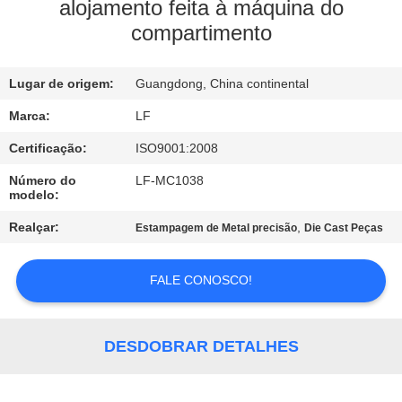
À
alojamento feita à máquina do
compartimento
FÁBRICA
Lugar de origem:
Guangdong, China continental
CONTROLE
DE
Marca:
LF
QUALIDADE
Certificação:
ISO9001:2008
Número do
LF-MC1038
modelo:
CONTACTE-
Realçar:
,
Estampagem de Metal precisão
Die Cast Peças
NOS
FALE CONOSCO!
SOLICITE UM
ORÇAMENTO
DESDOBRAR DETALHES
MAPA