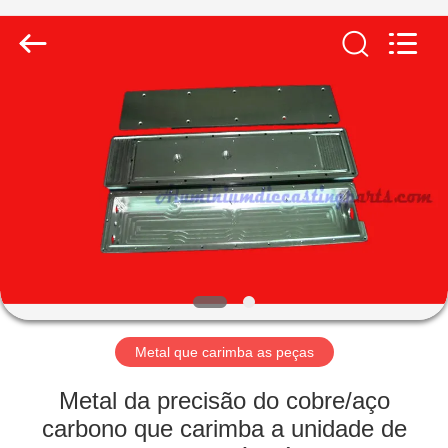
2026
LiFong(HK)
Industrial
Co.,Limited.
All
Rights
Reserved.
PARA
CASA
PRODUTOS
VÍDEOS
SOBRE
NÓS
Metal que carimba as peças
Metal da precisão do cobre/aço
VISITA
carbono que carimba a unidade de