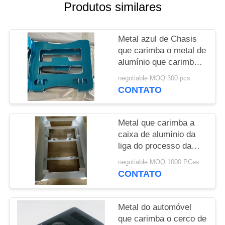
DO
Produtos similares
SITE
Metal azul de Chasis
PRIVACY
que carimba o metal de
alumínio que carimba
POLICY
fazer à máquina do
negotiable MOQ:300 pcs
CNC de Gray Bracket
CONTATO
Metal que carimba a
caixa de alumínio da
liga do processo da
chapa metálica do
negotiable MOQ:1000 PCes
processo para pesca
CONTATO
revestida do pó
Metal do automóvel
que carimba o cerco de