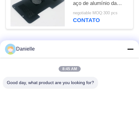
aço de alumínio da
chapa metálica do
negotiable MOQ:300 pcs
chapeamento gravura a
CONTATO
água-forte do corte das
peças/laser
Categorias populares
Todos
Danielle
Die Castings
dissipadores de calor
8:45 AM
Alumínio
de alumínio
Good day, what product are you looking for?
fazer à máquina de
Peças giradas CNC
alumínio do cnc
Placa refrigerando de
Dissipador de calor
água
raspando