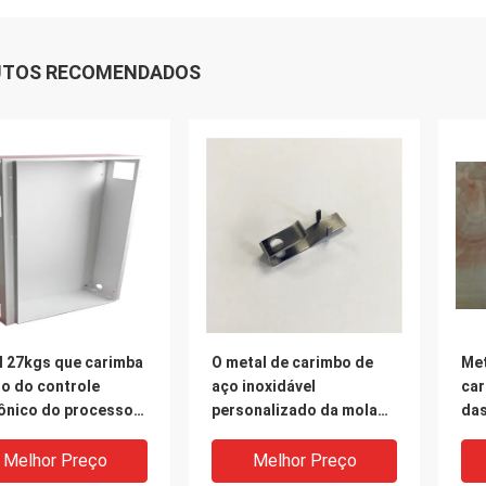
UTOS RECOMENDADOS
l 27kgs que carimba
O metal de carimbo de
Met
so do controle
aço inoxidável
car
rônico do processo
personalizado da mola
das
 o equipamento
carimbou as peças
trial
Melhor Preço
Melhor Preço