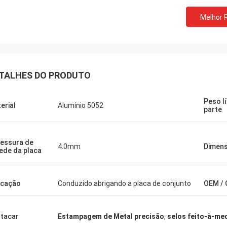
Melhor 
isco de peito vermelho Seifert
Sjak
TALHES DO PRODUTO
to dos produtos e serviço
Isso é verdadeiro nós ap
idos por LiFong. Tomam realmente
negócio com você.
Peso l
interesse na consideração.
erial
Alumínio 5052
parte
essura de
4.0mm
Dimens
ede da placa
icação
Conduzido abrigando a placa de conjunto
OEM /
tacar
Estampagem de Metal precisão
,
selos feito-à-me