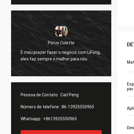
P
Perus Colette
DE
Eu gos
É meu prazer fazer o negócio com LiFong,
fornec
eles faz sempre o melhor para nós.
nosso 
Mat
Esp
par
Pessoa de Contato :
Carl Peng
Número de telefone :
86-13925550965
Apl
Whatsapp :
+8613925550965
Des