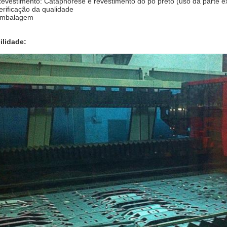
Revestimento: Cataphorese e revestimento do pó preto (uso da parte e
erificação da qualidade
mbalagem
ilidade: