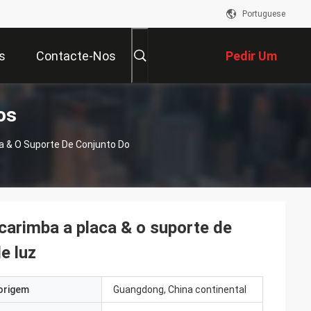
Portuguese
s
Contacte-Nos
Pedir Um
os
Orçamento
a & O Suporte De Conjunto Do
 carimba a placa & o suporte de
e luz
origem
Guangdong, China continental