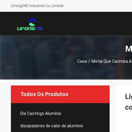
LiFong(HK) Industrial Co.,Limited
M
Casa
/
Metal Que Carimba A
Todos Os Produtos
Li
co
Die Castings Alumínio
dissipadores de calor de alumínio