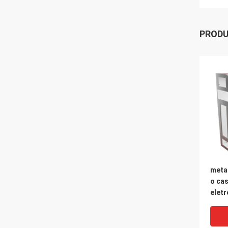
PROD
meta
o ca
elet
para
indus