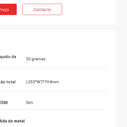
Preço
Contacto
Pântano de Kelly
recia fazer o
LiFong é um de nossos vendedores
desejados em China
íquido da
50 gramas
ão total
L353*W71*H4mm
 ODM
Sim
dida do metal