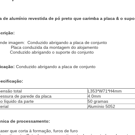
a de alumínio revestida de pó preto que carimba a placa & o sup
crição:
nde imagem: Conduzido abrigando a placa de conjunto
Placa conduzida da montagem do alojamento
Conduzido abrigando o suporte do conjunto
icação:
Conduzido abrigando a placa de conjunto
ecificação:
ensão total
L353*W71*H4mm
essura de parede da placa
4.0mm
o líquido da parte
50 gramas
erial
Alumínio 5052
nica de processamento:
aser que corta à formação, furos de furo