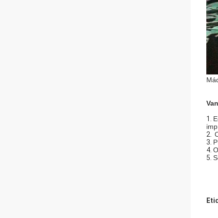
Máq
Van
1.
E
imp
2.
C
3.
P
4.
O
5.
S
Eti