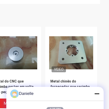
VIDEO
al do CNC que
Metal chinês do
imba partes em volta
fornecedor que carimba
 peças
as peças que carimbam
Danielle
as peças de metal
Melhor Preço
Melhor Preço