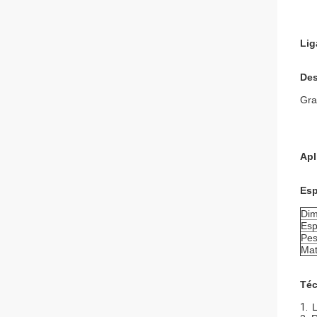
Lig
Des
Gra
Apl
Esp
Dim
Esp
Pes
Mat
Téc
1.
L