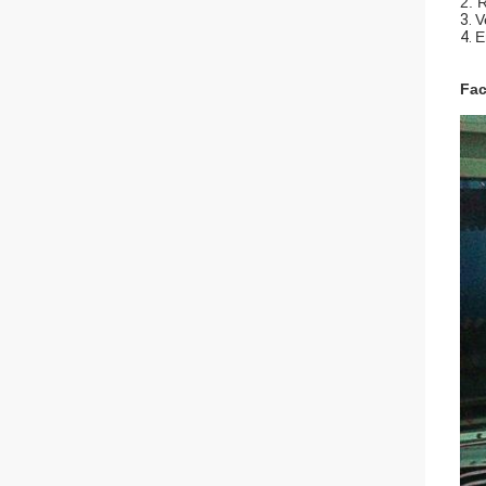
2. 
3.
V
4.
E
Fac