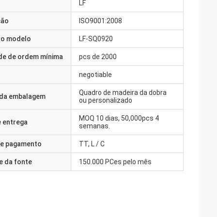
LF
ção
ISO9001:2008
o modelo
LF-SQ0920
de de ordem mínima
pcs de 2000
negotiable
Quadro de madeira da dobra
 da embalagem
ou personalizado
MOQ 10 dias, 50,000pcs 4
 entrega
semanas.
e pagamento
TT, L / C
e da fonte
150.000 PCes pelo mês