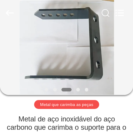
2026
LiFong(HK)
Industrial
Co.,Limited.
All
Rights
Reserved.
PARA
CASA
PRODUTOS
VÍDEOS
SOBRE
NÓS
Metal que carimba as peças
Metal de aço inoxidável do aço
VISITA
carbono que carimba o suporte para o