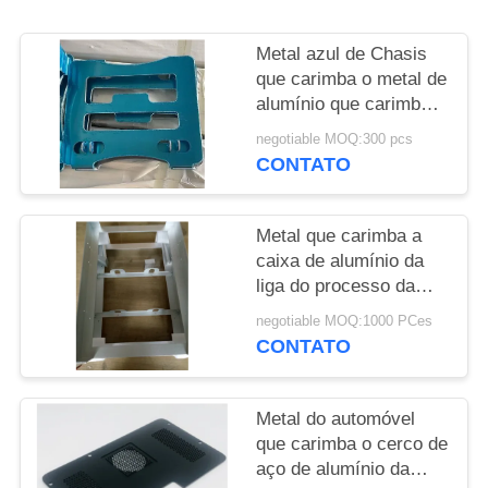
DO
SITE
Metal azul de Chasis
que carimba o metal de
alumínio que carimba
PRIVACY
fazer à máquina do
negotiable MOQ:300 pcs
POLICY
CNC de Gray Bracket
CONTATO
Metal que carimba a
caixa de alumínio da
liga do processo da
chapa metálica do
negotiable MOQ:1000 PCes
processo para pesca
CONTATO
revestida do pó
Metal do automóvel
que carimba o cerco de
aço de alumínio da