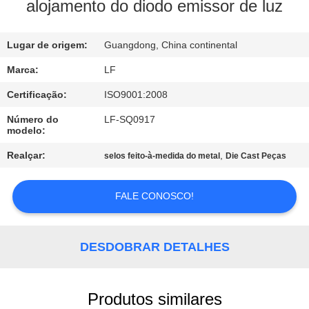
À
alojamento do diodo emissor de luz
FÁBRICA
Lugar de origem:
Guangdong, China continental
CONTROLE
Marca:
LF
DE
Certificação:
ISO9001:2008
QUALIDADE
Número do
LF-SQ0917
modelo:
CONTACTE-
Realçar:
,
selos feito-à-medida do metal
Die Cast Peças
NOS
FALE CONOSCO!
SOLICITE UM
ORÇAMENTO
DESDOBRAR DETALHES
MAPA
Produtos similares