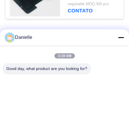
chapa metálica do
negotiable MOQ:300 pcs
chapeamento gravura a
CONTATO
água-forte do corte das
peças/laser
Categorias populares
Todos
Danielle
Die Castings
dissipadores de calor
3:19 AM
Alumínio
de alumínio
Good day, what product are you looking for?
fazer à máquina de
Peças giradas CNC
alumínio do cnc
Placa refrigerando de
Dissipador de calor
água
raspando
Dissipador de calor
Dissipador de calor