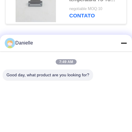
para soluções de
negotiable MOQ:10
refrigeração
CONTATO
personalizáveis
Categorias populares
Todos
Danielle
Die Castings
dissipadores de calor
7:49 AM
Alumínio
de alumínio
Good day, what product are you looking for?
fazer à máquina de
Peças giradas CNC
alumínio do cnc
Placa refrigerando de
Dissipador de calor
água
raspando