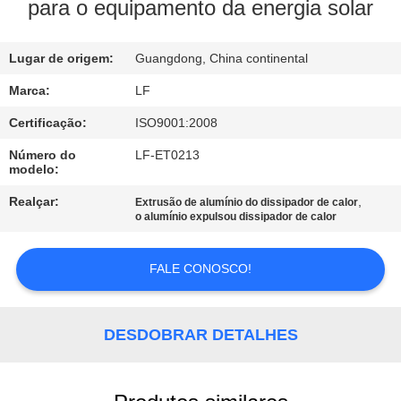
À
para o equipamento da energia solar
FÁBRICA
Lugar de origem:
Guangdong, China continental
CONTROLE
Marca:
LF
DE
Certificação:
ISO9001:2008
QUALIDADE
Número do
LF-ET0213
modelo:
CONTACTE-
Realçar:
,
Extrusão de alumínio do dissipador de calor
o alumínio expulsou dissipador de calor
NOS
FALE CONOSCO!
SOLICITE UM
ORÇAMENTO
DESDOBRAR DETALHES
MAPA