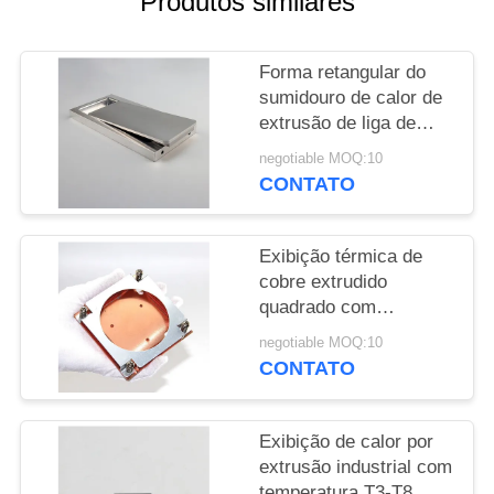
Produtos similares
DO
SITE
Forma retangular do
sumidouro de calor de
PRIVACY
extrusão de liga de
POLICY
alumínio comprimento
negotiable MOQ:10
personalizado
CONTATO
Exibição térmica de
cobre extrudido
quadrado com
anodização /
negotiable MOQ:10
revestimento em pó /
CONTATO
polir
Exibição de calor por
extrusão industrial com
temperatura T3-T8