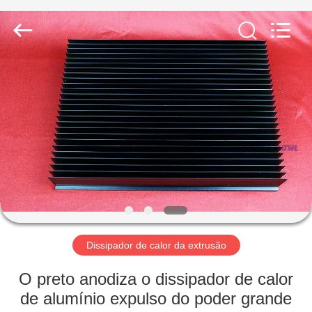
2026
LiFong(HK)
Industrial
Co.,Limited.
All
Rights
Reserved.
PARA
CASA
PRODUTOS
VÍDEOS
SOBRE
NÓS
Dissipador de calor da extrusão
O preto anodiza o dissipador de calor
VISITA
de alumínio expulso do poder grande