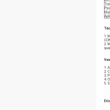
Tra
Pes
Mat
Apl
Téc
1.
M
CO
2.
M
qua
Van
1.
A
2.
C
3.
P
4.
O
5.
S
Eti