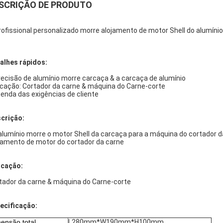
SCRIÇÃO DE PRODUTO
rofissional personalizado morre alojamento de motor Shell do alumíni
alhes rápidos:
recisão de alumínio morre carcaça & a carcaça de alumínio
icação: Cortador da carne & máquina do Carne-corte
enda das exigências de cliente
crição:
alumínio morre o motor Shell da carcaça para a máquina do cortador d
jamento de motor do cortador da carne
icação:
tador da carne & máquina do Carne-corte
ecificação:
ensão total
L280mm*W190mm*H100mm