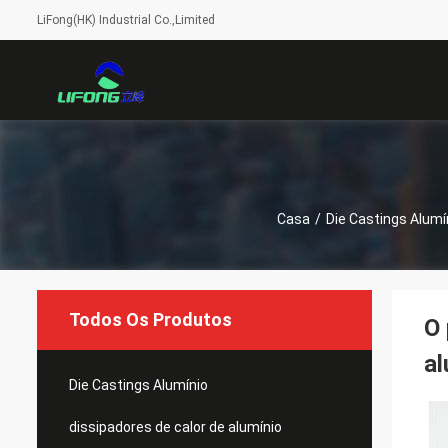
LiFong(HK) Industrial Co.,Limited
Casa
/
Die Castings Alumí
Todos Os Produtos
O 
al
Die Castings Alumínio
dissipadores de calor de alumínio