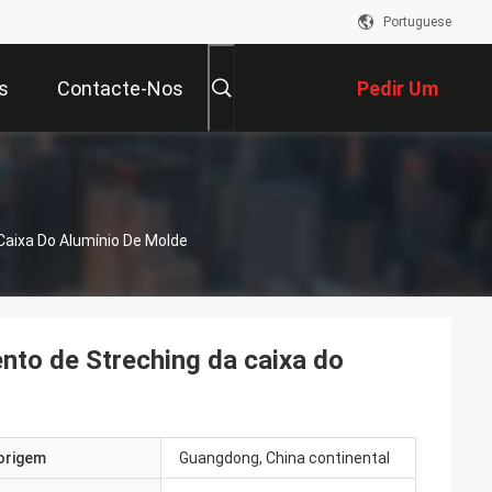
Portuguese
s
Contacte-Nos
Pedir Um
Orçamento
Caixa Do Alumínio De Molde
nto de Streching da caixa do
origem
Guangdong, China continental