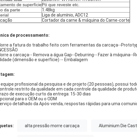
tamento de superfície
Pó que reveste etc.
o da parte
1.48kg
erial
Liga de alumínio, ADC12
icação
Cortador da carne & máquina do Carne-corte
nica de processamento:
orre a fatura do trabalho feito com ferramentas da carcaça--Protot
NCESSÃO
orre a carcaça-- Remova a água Gap--Deburring-- Fazer à máquina--R
lidade (dimensão e superfície) -- Embalagem
tagem:
 equipe profissional da pesquisa e de projeto (20 pessoas), possui t
ontrole restrito da qualidade em cada controle da qualidade de produ
razo de execução curto da entrega: 15-30 dias
pcional para o OEM ou o ODM
erviço detalhado da Após-venda, respostas rápidas para uma comunic
quetas:
alta pressão morre carcaça
Aluminium Die Cas