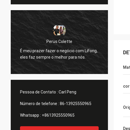
P
Perus Colette
Eu gos
É meu prazer fazer o negócio com LiFong,
DE
fornec
eles faz sempre o melhor para nós.
nosso 
Mat
cor
Pessoa de Contato :
Carl Peng
Número de telefone :
86-13925550965
Ori
Whatsapp :
+8613925550965
Des