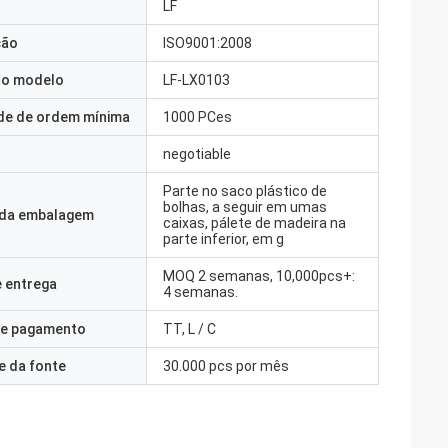
LF
ção
ISO9001:2008
o modelo
LF-LX0103
de de ordem mínima
1000 PCes
negotiable
Parte no saco plástico de
bolhas, a seguir em umas
 da embalagem
caixas, pálete de madeira na
parte inferior, em g
MOQ 2 semanas, 10,000pcs+:
 entrega
4 semanas.
e pagamento
TT, L / C
e da fonte
30.000 pcs por mês