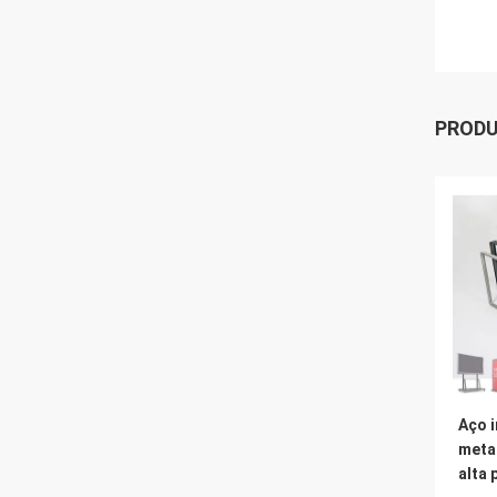
PROD
Aço i
meta
alta 