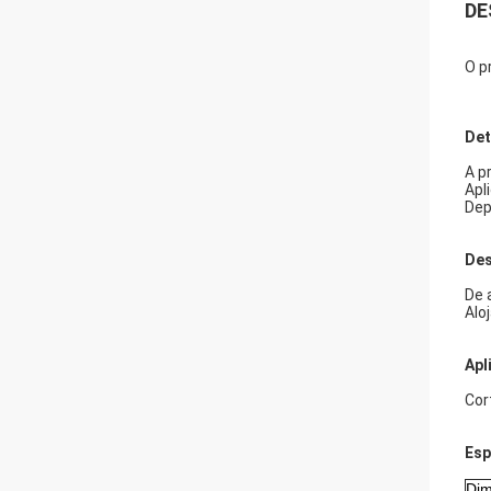
DE
O p
Det
A p
Apl
Dep
Des
De 
Alo
Apl
Cor
Esp
Dim