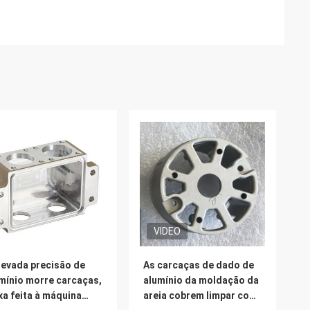
VIDEO
levada precisão de
As carcaças de dado de
mínio morre carcaças,
alumínio da moldação da
xa feita à máquina
areia cobrem limpar com