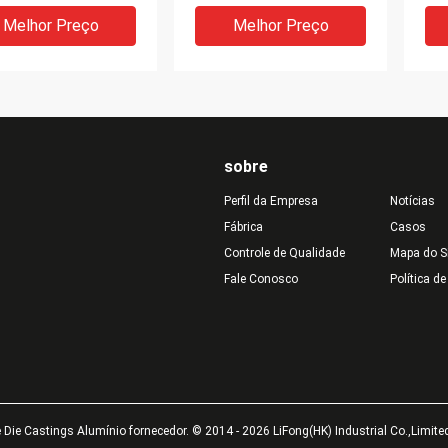
l Fabricação
bra
nio Shell
eq
Melhor Preço
Melhor Preço
sobre
Perfil da Empresa
Notícias
Fábrica
Casos
Controle de Qualidade
Mapa do S
Fale Conosco
Política d
jamento da luz do
O revestimento do poder
Cas
 emissor de luz de
de alumínio morre
alu
ínio morre oxidação
dissipador de calor do
to
lverização do pó
molde das carcaças para
fr
dissipadores de
o computador
usi
Melhor Preço
Melhor Preço
 da carcaça
fab
ie Castings Alumínio fornecedor. © 2014 - 2026 LiFong(HK) Industrial Co.,Limited
met