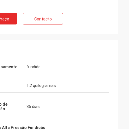
Preço
Contacto
Pântano de Kelly
recia fazer o
LiFong é um de nossos vendedores
desejados em China
ssamento
fundido
1,2 quilogramas
o de
35 dias
ção
 Alta Pressão Fundição