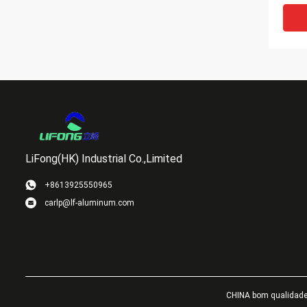
meta
Alumí
LiFong(HK) Industrial Co.,Limited
+8613925550965
carlp@lf-aluminum.com
O alo
diodo
alum
de pu
dos 
calor
CHINA bom qualidade D